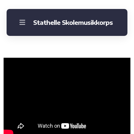
Stathelle Skolemusikkorps
Om korpset
Instrumenter
Praktisk informasjon
Bli med